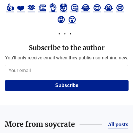
👍
❤️
🫶
👏
👌
🤯
🤔
😂
😍
😭
😢
😡
😮
Subscribe to the author
You'll only receive email when they publish something new.
Subscribe
More from
soycrate
All posts