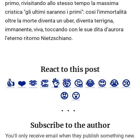
primo, rivisitando allo stesso tempo la massima
cristica "gli ultimi saranno i primi": così l'immortalità
oltre la morte diventa un uber, diventa terrigna,
immanente, viva, toccando con le sue dita d'aurora
l'eterno ritorno Nietzschiano.
React to this post
👍
❤️
🫶
👏
👌
🤯
🤔
😂
😍
😭
😢
😡
😮
Subscribe to the author
You'll only receive email when they publish something new.