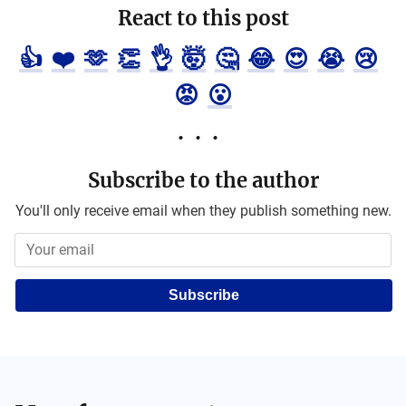
React to this post
👍
❤️
🫶
👏
👌
🤯
🤔
😂
😍
😭
😢
😡
😮
Subscribe to the author
You'll only receive email when they publish something new.
Subscribe