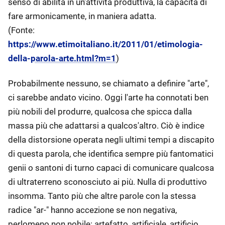
senso di abilità in un'attività produttiva, la capacità di
fare armonicamente, in maniera adatta.
(Fonte:
https://www.etimoitaliano.it/2011/01/etimologia-
della-parola-arte.html?m=1
)
Probabilmente nessuno, se chiamato a definire "arte",
ci sarebbe andato vicino. Oggi l'arte ha connotati ben
più nobili del produrre, qualcosa che spicca dalla
massa più che adattarsi a qualcos'altro. Ciò è indice
della distorsione operata negli ultimi tempi a discapito
di questa parola, che identifica sempre più fantomatici
genii o santoni di turno capaci di comunicare qualcosa
di ultraterreno sconosciuto ai più. Nulla di produttivo
insomma. Tanto più che altre parole con la stessa
radice "ar-" hanno accezione se non negativa,
perlomeno non nobile: artefatto, artificiale, artificio...