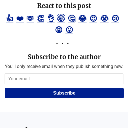
React to this post
👍
❤️
🫶
👏
👌
🤯
🤔
😂
😍
😭
😢
😡
😮
Subscribe to the author
You'll only receive email when they publish something new.
Subscribe