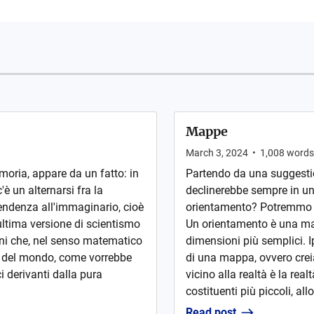
Mappe
March 3, 2024
•
1,008
words
moria, appare da un fatto: in
Partendo da una suggesti
'è un alternarsi fra la
declinerebbe sempre in u
tendenza all'immaginario, cioè
orientamento? Potremmo ge
ultima versione di scientismo
Un orientamento è una map
ni che, nel senso matematico
dimensioni più semplici. I
tti del mondo, come vorrebbe
di una mappa, ovvero cre
i derivanti dalla pura
vicino alla realtà è la re
costituenti più piccoli, all
Read post