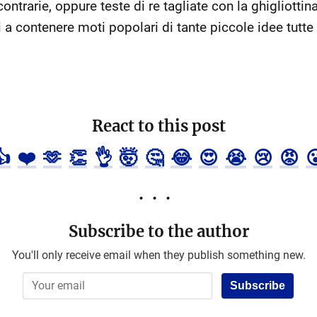
trarie, oppure teste di re tagliate con la ghigliottina
 a contenere moti popolari di tante piccole idee tutt
React to this post
👍
❤️
🫶
👏
👌
🤯
🤔
😂
😍
😭
😢
😡

Subscribe to the author
You'll only receive email when they publish something new.
Subscribe