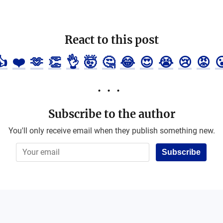
React to this post
👍
❤️
🫶
👏
👌
🤯
🤔
😂
😍
😭
😢
😡

Subscribe to the author
You'll only receive email when they publish something new.
Subscribe