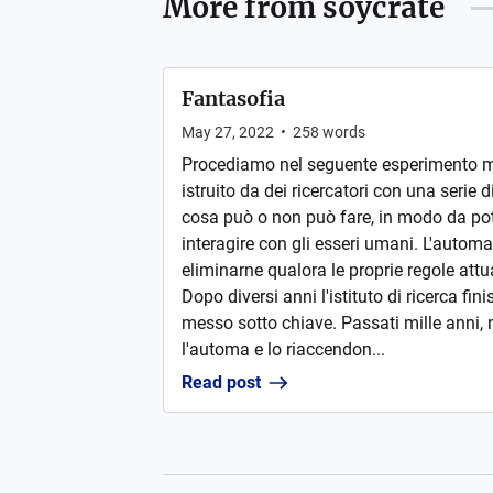
More from
soycrate
Fantasofia
May 27, 2022
•
258
words
Procediamo nel seguente esperimento m
istruito da dei ricercatori con una serie di
cosa può o non può fare, in modo da po
interagire con gli esseri umani. L'autom
eliminarne qualora le proprie regole attua
Dopo diversi anni l'istituto di ricerca fin
messo sotto chiave. Passati mille anni, 
l'automa e lo riaccendon...
Read post