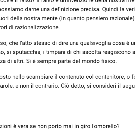
os'è il falso? Il falso è un'invenzione della nostra men
possiamo darne una definizione precisa. Quindi la veri
ori della nostra mente (in quanto pensiero razionale),
ori di razionalizzazione.
so, che l'atto stesso di dire una qualsivoglia cosa è 
o, si sputacchia, i timpani di chi ascolta reagiscono al
nza di altri. Si è sempre parte del mondo fisico.
sto nello scambiare il contenuto col contenitore, o fo
ole, e non il contrario. Ciò detto, si consideri il se
ioni è vera se non porto mai in giro l'ombrello?