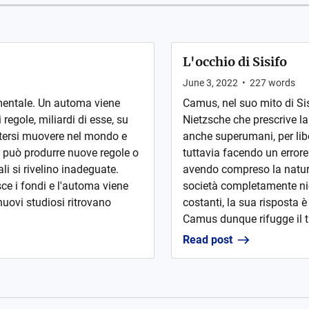
L'occhio di Sisifo
June 3, 2022
•
227
words
entale. Un automa viene
Camus, nel suo mito di Sis
 regole, miliardi di esse, su
Nietzsche che prescrive la
tersi muovere nel mondo e
anche superumani, per libe
a può produrre nuove regole o
tuttavia facendo un errore n
li si rivelino inadeguate.
avendo compreso la natur
isce i fondi e l'automa viene
società completamente nich
nuovi studiosi ritrovano
costanti, la sua risposta 
Camus dunque rifugge il tr
Read post