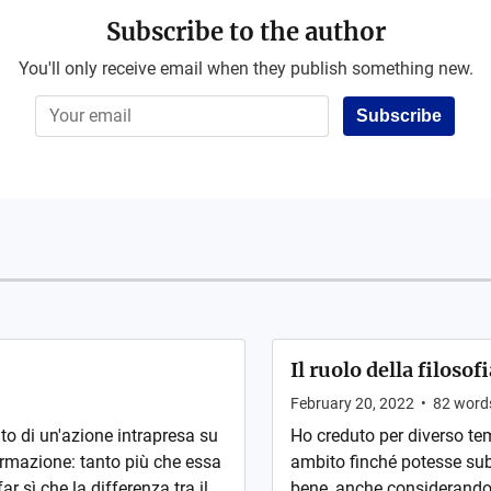
Subscribe to the author
You'll only receive email when they publish something new.
Subscribe
Il ruolo della filosof
February 20, 2022
•
82
word
ito di un'azione intrapresa su
Ho creduto per diverso tem
formazione: tanto più che essa
ambito finché potesse sub
ar sì che la differenza tra il
bene, anche considerando