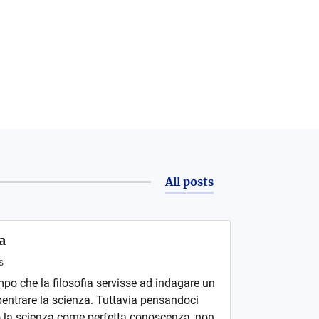
All posts
ia
s
po che la filosofia servisse ad indagare un
entrare la scienza. Tuttavia pensandoci
 la scienza come perfetta conoscenza, non