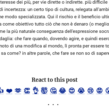
teresse dei più, per vie dirette o indirette. più diffici
i incertezza: un certo tipo di cultura, relegata all'am
che modo specializzata. Qui il rischio e il beneficio ul
ha come obiettivo tutto ciò che non è denaro (o meglio,
me la più naturale conseguenza dell'espressione socr
daglia: che fare quando, dovendo agire, e quindi eserci
noto di una modifica al mondo, lì pronta per essere t
a come? in altre parole, che fare se non so di saper
React to this post
👍
❤️
🫶
👏
👌
🤯
🤔
😂
😍
😭
😢
😡
