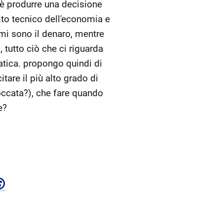
le è produrre una decisione
bito tecnico dell'economia e
timi sono il denaro, mentre
 tutto ciò che ci riguarda
atica. propongo quindi di
tare il più alto grado di
occata?), che fare quando
e?
