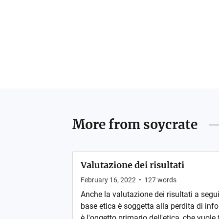
More from
soycrate
Valutazione dei risultati
February 16, 2022
•
127
words
Anche la valutazione dei risultati a segu
base etica è soggetta alla perdita di in
è l'oggetto primario dell'etica, che vuole f