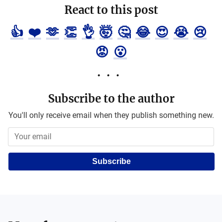
React to this post
👍
❤️
🫶
👏
👌
🤯
🤔
😂
😍
😭
😢
😡
😮
Subscribe to the author
You'll only receive email when they publish something new.
Subscribe