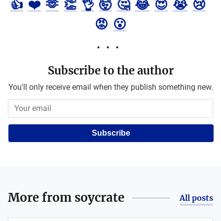
👍
❤️
🫶
👏
👌
🤯
🤔
😂
😍
😭
😢
😡
😮
Subscribe to the author
You'll only receive email when they publish something new.
Subscribe
More from
soycrate
All posts