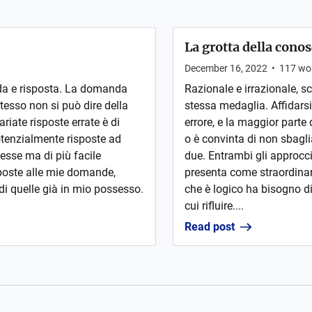
La grotta della cono
December 16, 2022
•
117
wo
da e risposta. La domanda
Razionale e irrazionale, s
tesso non si può dire della
stessa medaglia. Affidarsi
ate risposte errate è di
errore, e la maggior parte 
otenzialmente risposte ad
o è convinta di non sbagli
esse ma di più facile
due. Entrambi gli approcci 
sposte alle mie domande,
presenta come straordinari
di quelle già in mio possesso.
che è logico ha bisogno di
cui rifluire....
Read post