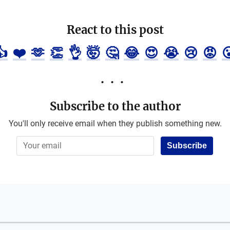
React to this post
👍
❤️
🫶
👏
👌
🤯
🤔
😂
😍
😭
😢
😡

Subscribe to the author
You'll only receive email when they publish something new.
Subscribe