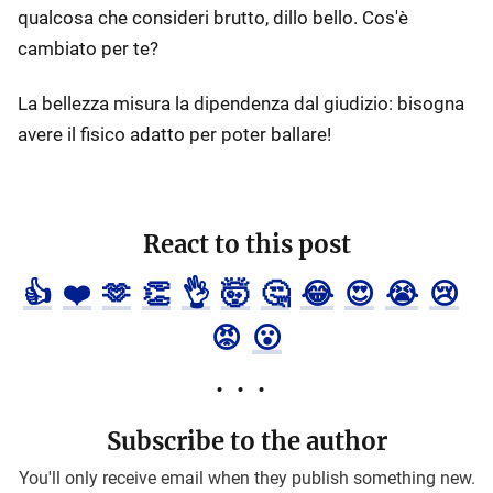
qualcosa che consideri brutto, dillo bello. Cos'è
cambiato per te?
La bellezza misura la dipendenza dal giudizio: bisogna
avere il fisico adatto per poter ballare!
React to this post
👍
❤️
🫶
👏
👌
🤯
🤔
😂
😍
😭
😢
😡
😮
Subscribe to the author
You'll only receive email when they publish something new.