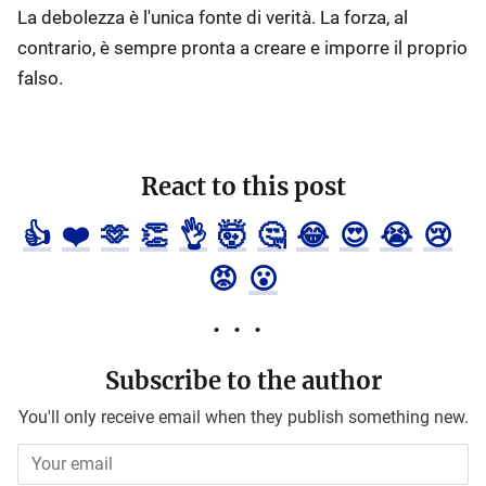
La debolezza è l'unica fonte di verità. La forza, al
contrario, è sempre pronta a creare e imporre il proprio
falso.
React to this post
👍
❤️
🫶
👏
👌
🤯
🤔
😂
😍
😭
😢
😡
😮
Subscribe to the author
You'll only receive email when they publish something new.