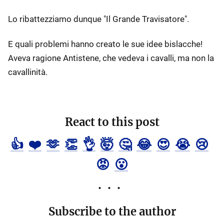
Lo ribattezziamo dunque "Il Grande Travisatore".
E quali problemi hanno creato le sue idee bislacche!
Aveva ragione Antistene, che vedeva i cavalli, ma non la
cavallinità.
React to this post
👍
❤️
🫶
👏
👌
🤯
🤔
😂
😍
😭
😢
😡
😮
Subscribe to the author