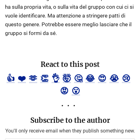
ha sulla propria vita, o sulla vita del gruppo con cui ci si
vuole identificare. Ma attenzione a stringere patti di
questo genere. Potrebbe essere meglio lasciare che il
gruppo si formi da sé.
React to this post
👍
❤️
🫶
👏
👌
🤯
🤔
😂
😍
😭
😢
😡
😮
Subscribe to the author
You'll only receive email when they publish something new.